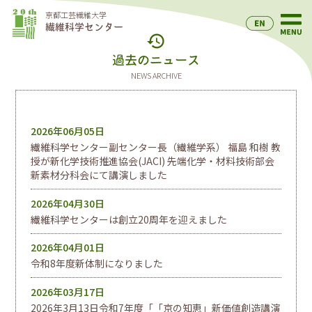
京都工芸繊維大学
繊維科学センター
history
過去のニュース
NEWS ARCHIVE
2026年06月05日
繊維科学センター副センター長（繊維学系） 福島 和樹 教
授が新化学技術推進協会(JACI) 先端化学・材料技術部会
新素材分科会にて講演しました
2026年04月30日
繊維科学センターは創立20周年を迎えました
2026年04月01日
令和8年度新体制になりました
2026年03月17日
2026年3月13日令和7年度「「京の知恵」新価値創造講演